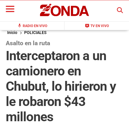
BUSCAR
mic
live_tv
RADIO EN VIVO
TV EN VIVO
Inicio
POLICIALES
Asalto en la ruta
Interceptaron a un
camionero en
Chubut, lo hirieron y
le robaron $43
millones