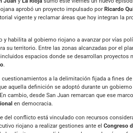
n Juan
y
La Rioja
sumó este viernes un nuevo episod
 riojana aprobó un proyecto impulsado por
Ricardo Qu
orial vigente y reclamar áreas que hoy integran la pr
o y habilita al gobierno riojano a avanzar por vías polí
a su territorio. Entre las zonas alcanzadas por el pl
, incluidos espacios donde se desarrollan proyectos 
to
.
cuestionamientos a la delimitación fijada a fines de
ue aquella definición se adoptó durante un gobierno 
a. En cambio, desde San Juan remarcan que ese marco
ional
en democracia.
eje del conflicto está vinculado con recursos conside
cutivo riojano a realizar gestiones ante el
Congreso d