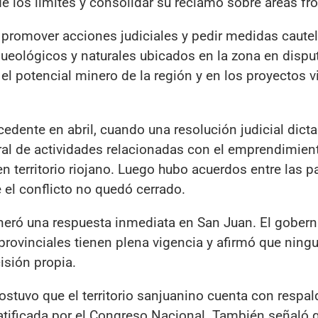
e los límites y consolidar su reclamo sobre áreas fro
promover acciones judiciales y pedir medidas cautel
queológicos y naturales ubicados en la zona en dispu
el potencial minero de la región y en los proyectos 
cedente en abril, cuando una resolución judicial dict
l de actividades relacionadas con el emprendimien
 territorio riojano. Luego hubo acuerdos entre las pa
 el conflicto no quedó cerrado.
generó una respuesta inmediata en San Juan. El gober
 provinciales tienen plena vigencia y afirmó que ning
isión propia.
stuvo que el territorio sanjuanino cuenta con respal
ratificada por el Congreso Nacional. También señaló 