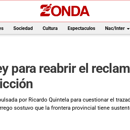
arrow_drop_
es
Sociedad
Cultura
Espectaculos
Nac/Inter
y para reabrir el recla
dicción
pulsada por Ricardo Quintela para cuestionar el trazad
rrego sostuvo que la frontera provincial tiene sustent