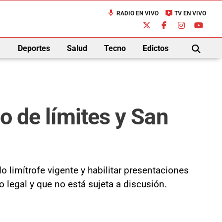
mic
live_tv
RADIO EN VIVO
TV EN VIVO
down
Deportes
Salud
Tecno
Edictos
BUSCAR
mo de límites y San
o limítrofe vigente y habilitar presentaciones
o legal y que no está sujeta a discusión.