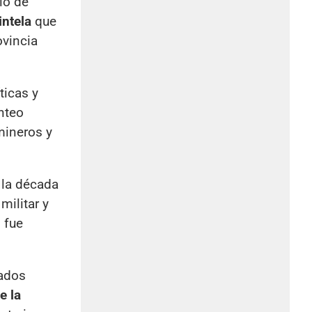
io de
intela
que
ovincia
ticas y
anteo
mineros y
 la década
militar y
 fue
rados
e la