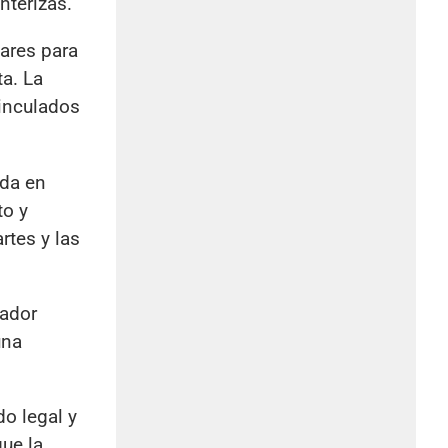
nterizas.
ares para
ta. La
vinculados
ada en
to y
rtes y las
nador
una
do legal y
que la