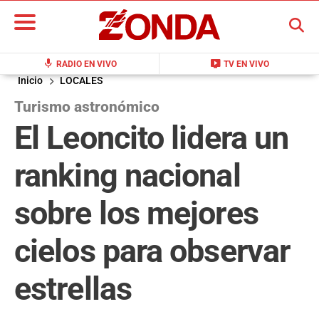
BUSCAR
mic
live_tv
RADIO EN VIVO
TV EN VIVO
Inicio
LOCALES
Turismo astronómico
El Leoncito lidera un
ranking nacional
sobre los mejores
cielos para observar
estrellas