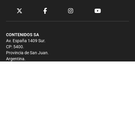
CONTENIDOS SA
Av. España 1409 Sur.
CP: 5400.
Provincia de San Juan.
Argentina.
Contacto
Prensa
+54 264-4033682
Comercial
+54 264-4998755
-
Privacidad
Copyright 2026 - El Zonda - Todos los derechos