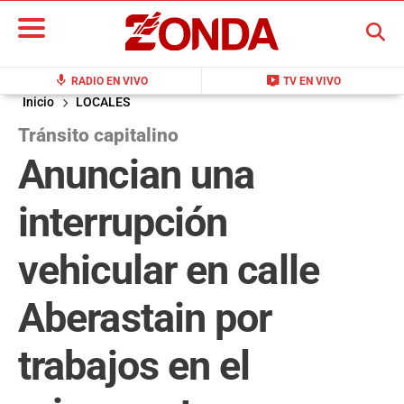
BUSCAR
mic
live_tv
RADIO EN VIVO
TV EN VIVO
Inicio
LOCALES
Tránsito capitalino
Anuncian una
interrupción
vehicular en calle
Aberastain por
trabajos en el