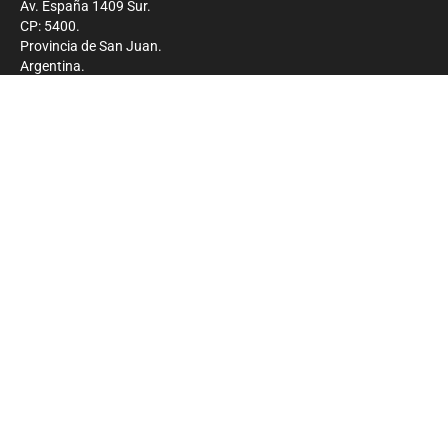
Av. España 1409 Sur.
CP: 5400.
Provincia de San Juan.
Argentina.
Contacto
Prensa
+54 264-4033682
Comercial
+54 264-4998755
-
Privacidad
Copyright 2026 - El Zonda - Todos los derechos
reservados.