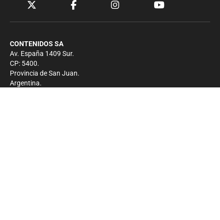
CONTENIDOS SA
Av. España 1409 Sur.
CP: 5400.
Provincia de San Juan.
Argentina.
Contacto
Prensa
+54 264-4033682
Comercial
+54 264-4998755
-
Privacidad
Copyright 2026 - El Zonda - Todos los derechos
reservados.