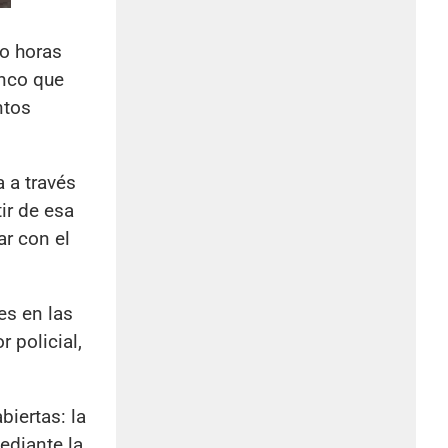
do horas
anco que
ntos
 a través
ir de esa
ar con el
es en las
 policial,
biertas: la
ediante la