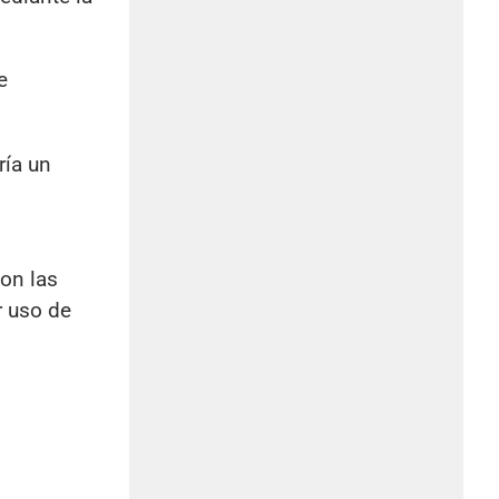
e
ría un
con las
r uso de