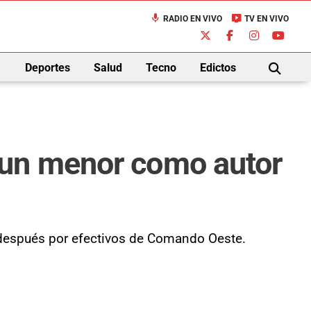
mic
live_tv
RADIO EN VIVO
TV EN VIVO
down
Deportes
Salud
Tecno
Edictos
BUSCAR
 un menor como autor
s después por efectivos de Comando Oeste.