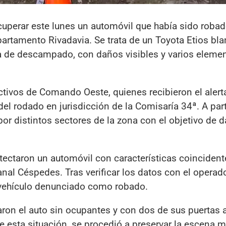
ecuperar este lunes un automóvil que había sido roba
epartamento Rivadavia. Se trata de un Toyota Etios bl
 de descampado, con daños visibles y varios eleme
tivos de Comando Oeste, quienes recibieron el alerta
el rodado en jurisdicción de la Comisaría 34ª. A part
por distintos sectores de la zona con el objetivo de d
ectaron un automóvil con características coincident
al Céspedes. Tras verificar los datos con el operador
 vehículo denunciado como robado.
traron el auto sin ocupantes y con dos de sus puertas a
te esta situación, se procedió a preservar la escena m