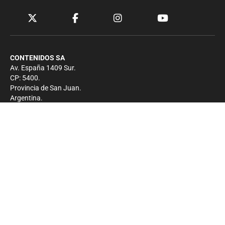
CONTENIDOS SA
Av. España 1409 Sur.
CP: 5400.
Provincia de San Juan.
Argentina.
Contacto
Prensa
+54 264-4033682
Comercial
+54 264-4998755
-
Privacidad
Copyright 2026 - El Zonda - Todos los derechos