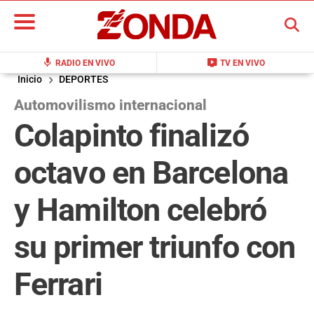
BUSCAR
mic
live_tv
RADIO EN VIVO
TV EN VIVO
Inicio
DEPORTES
Automovilismo internacional
Colapinto finalizó
octavo en Barcelona
y Hamilton celebró
su primer triunfo con
Ferrari