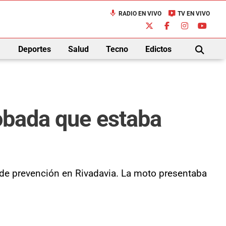
mic
live_tv
RADIO EN VIVO
TV EN VIVO
down
Deportes
Salud
Tecno
Edictos
BUSCAR
robada que estaba
 de prevención en Rivadavia. La moto presentaba