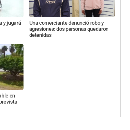
a y jugará
Una comerciante denunció robo y
agresiones: dos personas quedaron
detenidas
able en
prevista