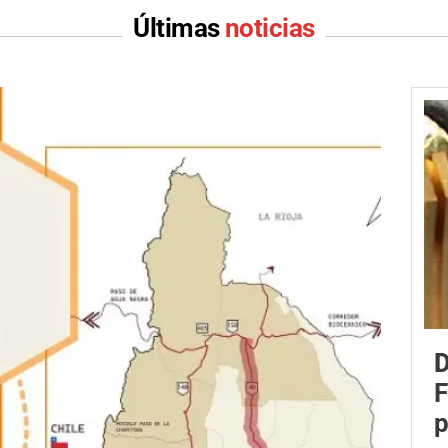
Últimas
noticias
D
F
p