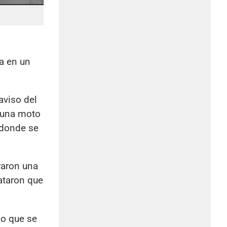
a en un
aviso del
 una moto
 donde se
raron una
ataron que
lo que se