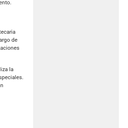
ento.
tecaria
argo de
taciones
iza la
speciales.
on