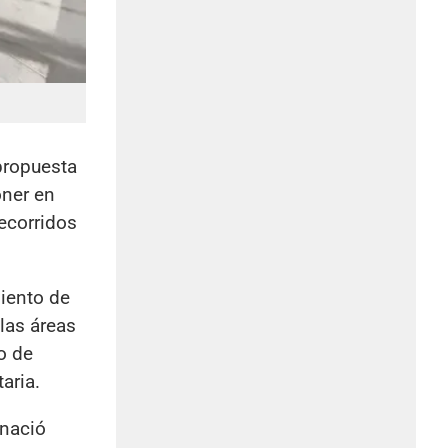
propuesta
oner en
recorridos
miento de
 las áreas
o de
aria.
 nació