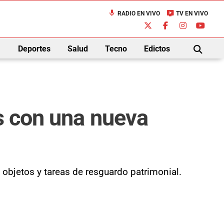
mic
live_tv
RADIO EN VIVO
TV EN VIVO
down
Deportes
Salud
Tecno
Edictos
BUSCAR
as con una nueva
objetos y tareas de resguardo patrimonial.