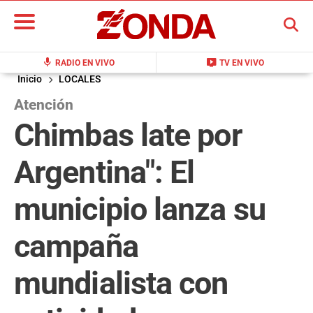
BUSCAR
mic
live_tv
RADIO EN VIVO
TV EN VIVO
Inicio
LOCALES
Atención
Chimbas late por
Argentina": El
municipio lanza su
campaña
mundialista con