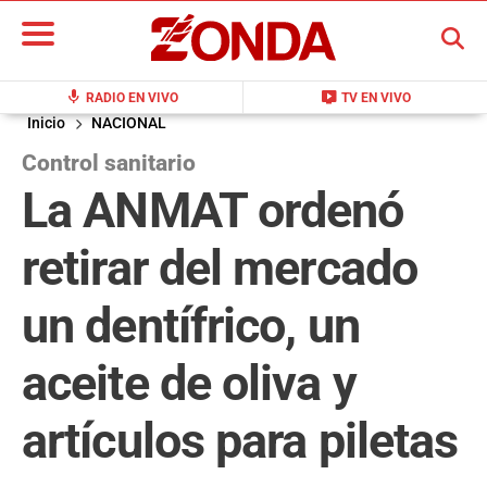
BUSCAR
mic
live_tv
RADIO EN VIVO
TV EN VIVO
Inicio
NACIONAL
Control sanitario
La ANMAT ordenó
retirar del mercado
un dentífrico, un
aceite de oliva y
artículos para piletas