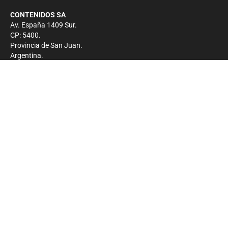
CONTENIDOS SA
Av. España 1409 Sur.
CP: 5400.
Provincia de San Juan.
Argentina.
Contacto
Prensa
+54 264-4033682
Comercial
+54 264-4998755
-
Privacidad
Copyright 2026 - El Zonda - Todos los derechos
reservados.