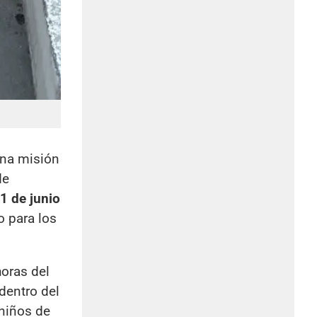
una misión
de
1 de junio
o para los
oras del
 dentro del
 niños de