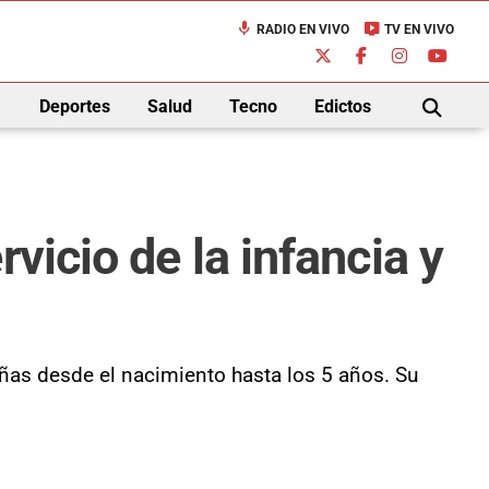
mic
live_tv
RADIO EN VIVO
TV EN VIVO
down
Deportes
Salud
Tecno
Edictos
BUSCAR
vicio de la infancia y
iñas desde el nacimiento hasta los 5 años. Su