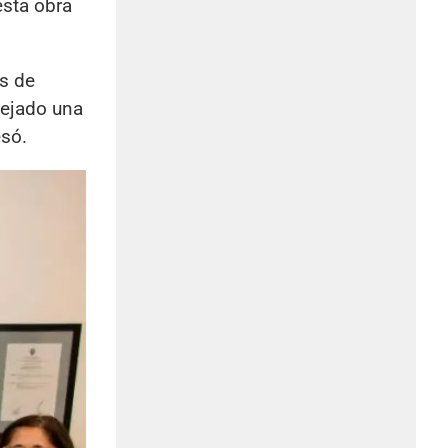
esta obra
os de
dejado una
esó.