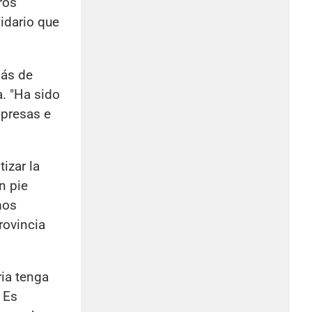
ros
idario que
más de
. "Ha sido
mpresas e
izar la
n pie
mos
rovincia
ria tenga
 Es