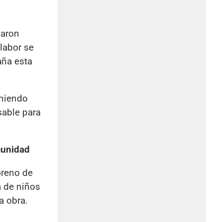
saron
 labor se
aña esta
eniendo
sable para
munidad
oreno de
a de niños
a obra.