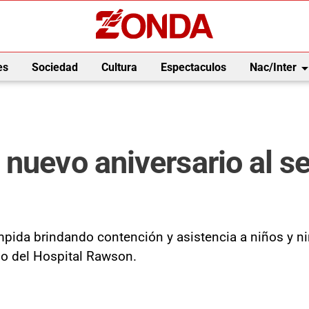
arrow_drop_
es
Sociedad
Cultura
Espectaculos
Nac/Inter
nuevo aniversario al ser
mpida brindando contención y asistencia a niños y n
dio del Hospital Rawson.