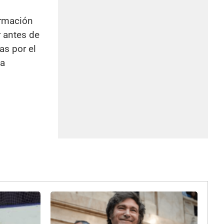
ormación
r antes de
as por el
ma