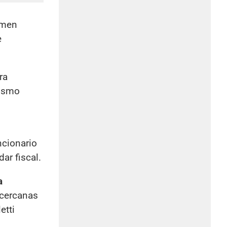
gimen
e
ra
mismo
ncionario
ar fiscal.
a
 cercanas
etti