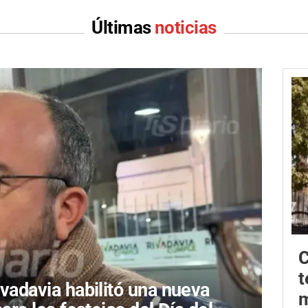
Últimas
noticias
C
t
ivadavia habilitó una nueva
m