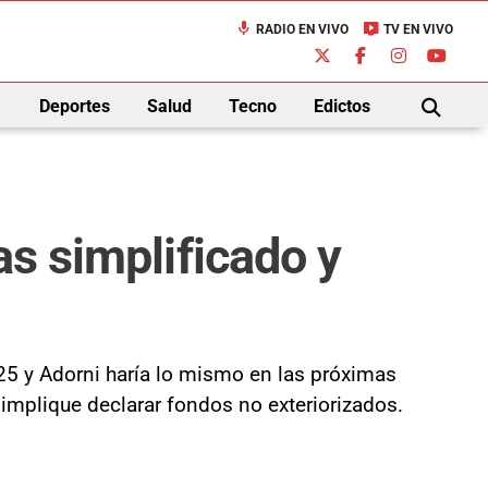
mic
live_tv
RADIO EN VIVO
TV EN VIVO
down
Deportes
Salud
Tecno
Edictos
BUSCAR
as simplificado y
25 y Adorni haría lo mismo en las próximas
implique declarar fondos no exteriorizados.