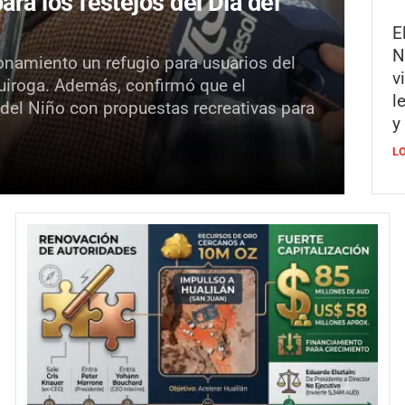
para los festejos del Día del
E
N
onamiento un refugio para usuarios del
v
Quiroga. Además, confirmó que el
l
 del Niño con propuestas recreativas para
y
L