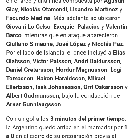
en el arco y una línea compuesta por
Agustín
Giay
,
Nicolás Otamendi
,
Lisandro Martínez
y
Facundo Medina
. Más adelante se ubicaron
Giovani Lo Celso
,
Exequiel Palacios
y
Valentín
Barco
, mientras que en ataque aparecieron
Giuliano Simeone
,
José López
y
Nicolás Paz
.
Por el lado de Islandia, el once incluyó a
Elias
Olafsson
,
Victor Palsson
,
Andri Baldursson
,
Daniel Gretarsson
,
Hordur Magnusson
,
Logi
Tomasson
,
Hakon Haraldsson
,
Mikael
Ellertsson
,
Isak Johanesson
,
Orri Oskarsson
y
Albert Gudmunsson
, bajo la conducción de
Arnar Gunnlaugsson
.
Con un gol a los
8 minutos del primer tiempo
,
la Argentina quedó arriba en el marcador por
1
a 0
en el cierre de su preparación previa al