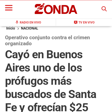
BUSCAR
mic
live_tv
RADIO EN VIVO
TV EN VIVO
Inicio
NACIONAL
Operativo conjunto contra el crimen
organizado
Cayó en Buenos
Aires uno de los
prófugos más
buscados de Santa
Fe y ofrecían $25