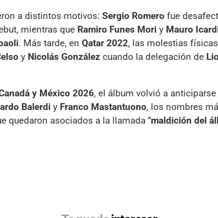
eron a distintos motivos:
Sergio Romero
fue desafec
debut, mientras que
Ramiro Funes Mori
y
Mauro Icard
aoli
. Más tarde, en
Qatar 2022
, las molestias física
Celso
y
Nicolás González
cuando la delegación de
Li
 Canadá y México 2026
, el álbum volvió a anticiparse
ardo Balerdi
y
Franco Mastantuono
, los nombres m
 que quedaron asociados a la llamada
"maldición del á