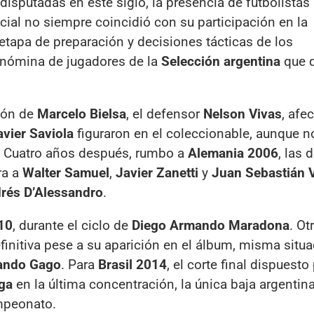
isputadas en este siglo, la presencia de futbolistas
cial no siempre coincidió con su participación en la
 etapa de preparación y decisiones tácticas de los
 nómina de jugadores de la
Selección argentina
que 
ción de
Marcelo Bielsa
, el defensor
Nelson Vivas
, afe
avier Saviola
figuraron en el coleccionable, aunque n
ia. Cuatro años después, rumbo a
Alemania 2006
, las 
ra a
Walter Samuel
,
Javier Zanetti
y
Juan Sebastián 
rés D’Alessandro
.
10
, durante el ciclo de
Diego Armando Maradona
. Ot
efinitiva pese a su aparición en el álbum, misma situ
ando Gago
. Para
Brasil 2014
, el corte final dispuesto
ga
en la última concentración, la única baja argentin
ampeonato.