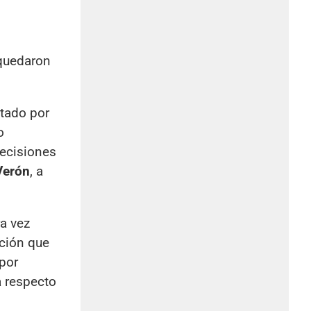
quedaron
ctado por
o
decisiones
Verón
, a
ra vez
ación que
 por
a respecto