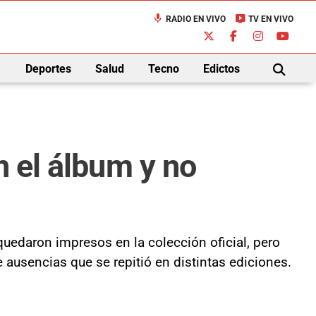
mic
live_tv
RADIO EN VIVO
TV EN VIVO
down
Deportes
Salud
Tecno
Edictos
BUSCAR
n el álbum y no
quedaron impresos en la colección oficial, pero
de ausencias que se repitió en distintas ediciones.