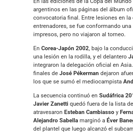
En las ediciones de la Copa del Mundo d
argentinos en las páginas del álbum ofi
convocatoria final. Entre lesiones en la
entrenadores, se fue conformando una
impresos, pero no viajaron al torneo.
En
Corea-Japón 2002
, bajo la conduc
una lesión en la rodilla, y el delantero
J
integraron la delegación oficial en As
finales de
José Pékerman
dejaron afue
los que se sumó el mediocampista
And
La secuencia continuó en
Sudáfrica 20
Javier Zanetti
quedó fuera de la lista d
atravesaron
Esteban Cambiasso
y
Fern
Alejandro Sabella
marginó a
Éver Bane
del plantel que luego alcanzó el subc