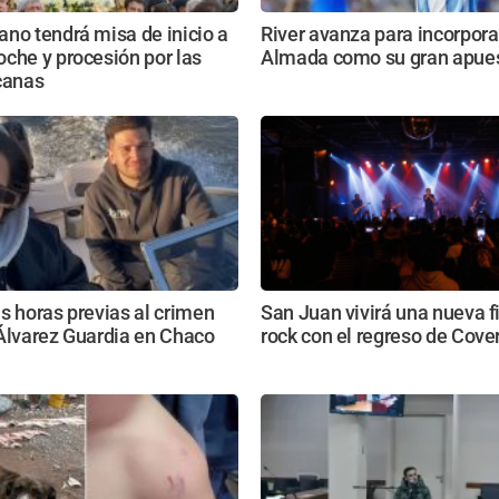
no tendrá misa de inicio a
River avanza para incorpora
che y procesión por las
Almada como su gran apue
canas
s horas previas al crimen
San Juan vivirá una nueva f
Álvarez Guardia en Chaco
rock con el regreso de Cove