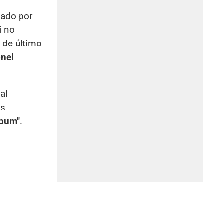
tado por
i
no
s de último
onel
 al
ás
lbum"
.