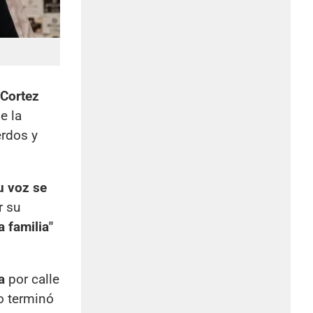
 Cortez
e la
erdos y
u voz se
r su
a familia"
a
por calle
o terminó