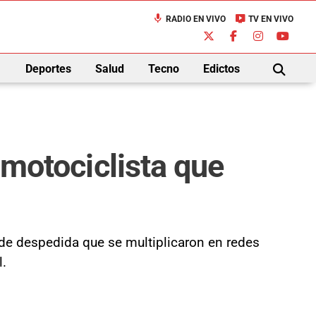
mic
live_tv
RADIO EN VIVO
TV EN VIVO
down
Deportes
Salud
Tecno
Edictos
BUSCAR
 motociclista que
de despedida que se multiplicaron en redes
l.