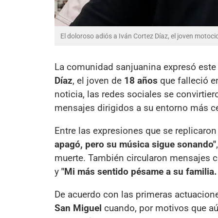
El doloroso adiós a Iván Cortez Díaz, el joven motoc
La comunidad sanjuanina expresó este
Díaz
, el joven de
18 años
que falleció e
noticia, las redes sociales se convirti
mensajes dirigidos a su entorno más c
Entre las expresiones que se replicaron
apagó, pero su música sigue sonando"
muerte. También circularon mensajes
y
"Mi más sentido pésame a su familia.
De acuerdo con las primeras actuacione
San Miguel
cuando, por motivos que aún