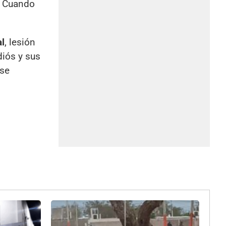
. Cuando
al
, lesión
diós y sus
 se