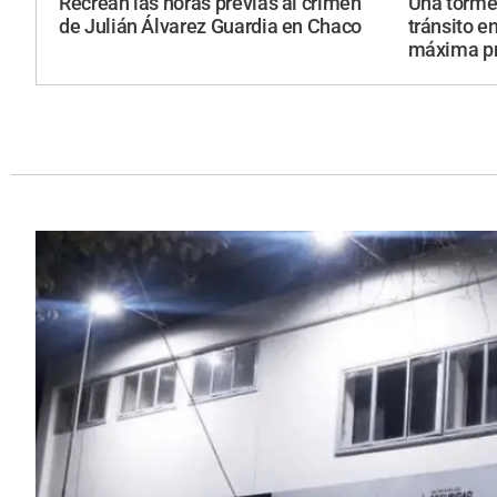
Recrean las horas previas al crimen
Una torme
de Julián Álvarez Guardia en Chaco
tránsito e
máxima p