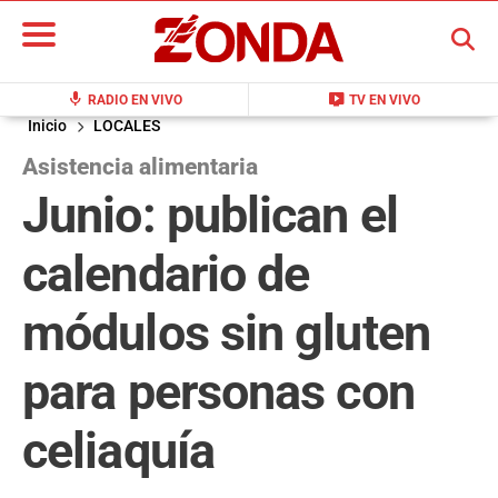
BUSCAR
mic
live_tv
RADIO EN VIVO
TV EN VIVO
Inicio
LOCALES
Asistencia alimentaria
Junio: publican el
calendario de
módulos sin gluten
para personas con
celiaquía