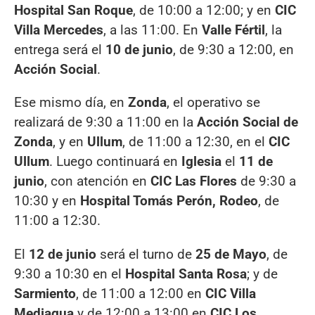
Hospital San Roque
, de 10:00 a 12:00; y en
CIC
Villa Mercedes
, a las 11:00. En
Valle Fértil
, la
entrega será el
10 de junio
, de 9:30 a 12:00, en
Acción Social
.
Ese mismo día, en
Zonda
, el operativo se
realizará de 9:30 a 11:00 en la
Acción Social de
Zonda
, y en
Ullum
, de 11:00 a 12:30, en el
CIC
Ullum
. Luego continuará en
Iglesia
el
11 de
junio
, con atención en
CIC Las Flores
de 9:30 a
10:30 y en
Hospital Tomás Perón, Rodeo
, de
11:00 a 12:30.
El
12 de junio
será el turno de
25 de Mayo
, de
9:30 a 10:30 en el
Hospital Santa Rosa
; y de
Sarmiento
, de 11:00 a 12:00 en
CIC Villa
Mediagua
y de 12:00 a 13:00 en
CIC Los