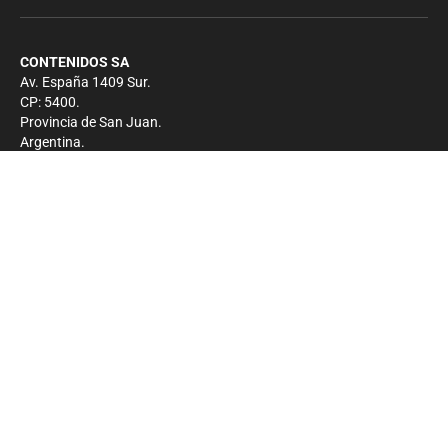
CONTENIDOS SA
Av. España 1409 Sur.
CP: 5400.
Provincia de San Juan.
Argentina.
Contacto
Prensa
+54 264-4033682
Comercial
+54 264-4998755
-
Privacidad
Copyright 2026 - El Zonda - Todos los derechos
reservados.