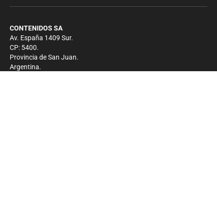
CONTENIDOS SA
Av. España 1409 Sur.
CP: 5400.
Provincia de San Juan.
Argentina.
Contacto
Prensa
+54 264-4033682
Comercial
+54 264-4998755
-
Privacidad
Copyright 2026 - El Zonda - Todos los derechos
reservados.