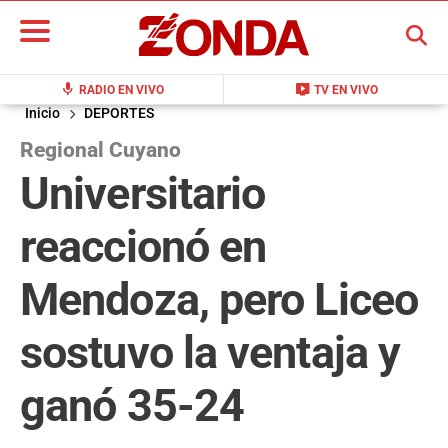
BUSCAR
mic
live_tv
RADIO EN VIVO
TV EN VIVO
Inicio
DEPORTES
Regional Cuyano
Universitario
reaccionó en
Mendoza, pero Liceo
sostuvo la ventaja y
ganó 35-24