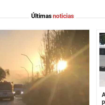
Últimas
noticias
A
p