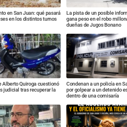
nto en San Juan: qué pasará
La pista de un posible info
ases en los distintos turnos
gana peso en el robo millona
dueñas de Jugos Bonano
e Alberto Quiroga cuestionó
Condenan a un policía en S
s judicial tras recuperar la
por golpear a un detenido 
dentro de una comisaría