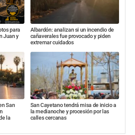
otos para
Albardón: analizan si un incendio de
an Juan y
cañaverales fue provocado y piden
extremar cuidados
 en San
San Cayetano tendrá misa de inicio a
ún
la medianoche y procesión por las
de la
calles cercanas