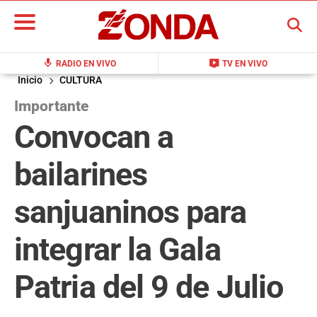
BUSCAR
mic
live_tv
RADIO EN VIVO
TV EN VIVO
Inicio
CULTURA
Importante
Convocan a
bailarines
sanjuaninos para
integrar la Gala
Patria del 9 de Julio