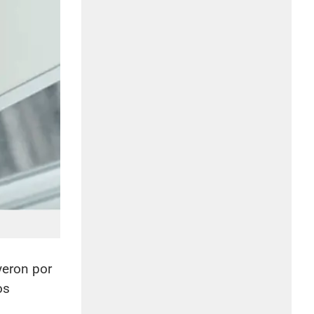
yeron por
os