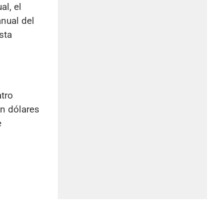
al, el
nual del
sta
atro
en dólares
e