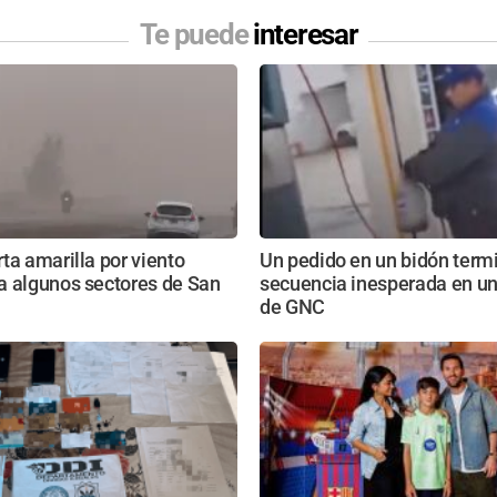
Te puede
interesar
ta amarilla por viento
Un pedido en un bidón term
a algunos sectores de San
secuencia inesperada en un
de GNC