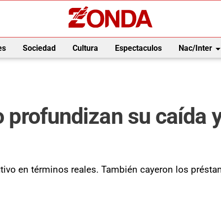
arrow_drop_
es
Sociedad
Cultura
Espectaculos
Nac/Inter
o profundizan su caída y 
tivo en términos reales. También cayeron los présta