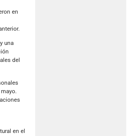
ieron en
nterior.
 y una
ción
ales del
rsonales
n mayo.
iaciones
ural en el