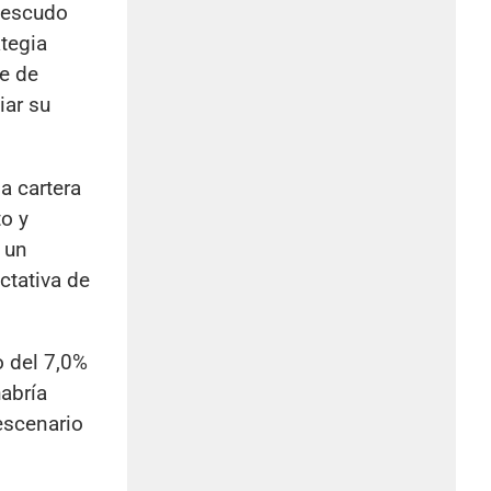
 escudo
tegia
te de
iar su
a cartera
to y
 un
ctativa de
 del 7,0%
habría
escenario