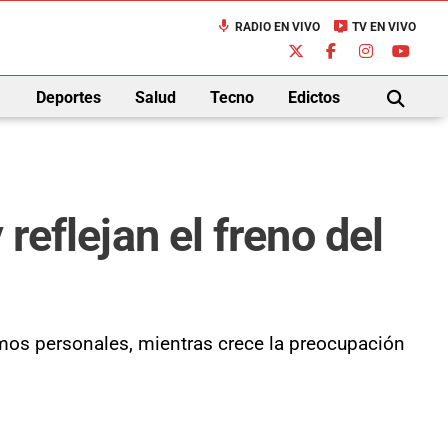
mic
live_tv
RADIO EN VIVO
TV EN VIVO
down
Deportes
Salud
Tecno
Edictos
BUSCAR
reflejan el freno del
mos personales, mientras crece la preocupación