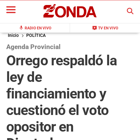
BUSCAR
mic
live_tv
RADIO EN VIVO
TV EN VIVO
Inicio
POLÍTICA
Agenda Provincial
Orrego respaldó la
ley de
financiamiento y
cuestionó el voto
opositor en