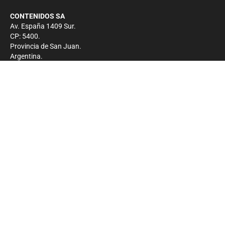
CONTENIDOS SA
Av. España 1409 Sur.
CP: 5400.
Provincia de San Juan.
Argentina.
Contacto
Prensa
+54 264-4033682
Comercial
+54 264-4998755
-
Privacidad
Copyright 2026 - El Zonda - Todos los derechos
reservados.