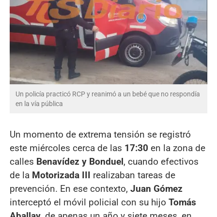
Un policía practicó RCP y reanimó a un bebé que no respondía
en la vía pública
Un momento de extrema tensión se registró
este miércoles cerca de las
17:30
en la zona de
calles
Benavídez y Bonduel
, cuando efectivos
de la
Motorizada III
realizaban tareas de
prevención. En ese contexto,
Juan Gómez
interceptó el móvil policial con su hijo
Tomás
Aballay
, de apenas un año y siete meses, en