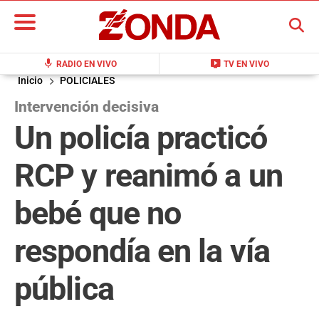
BUSCAR
mic
live_tv
RADIO EN VIVO
TV EN VIVO
Inicio
POLICIALES
Intervención decisiva
Un policía practicó
RCP y reanimó a un
bebé que no
respondía en la vía
pública