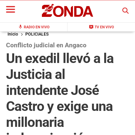
BUSCAR
mic
live_tv
RADIO EN VIVO
TV EN VIVO
Inicio
POLICIALES
Conflicto judicial en Angaco
Un exedil llevó a la
Justicia al
intendente José
Castro y exige una
millonaria