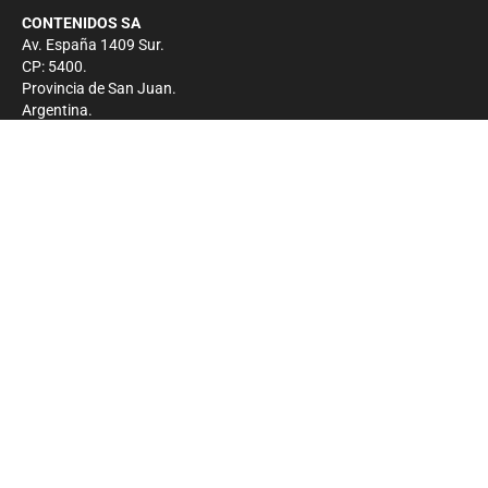
CONTENIDOS SA
Av. España 1409 Sur.
CP: 5400.
Provincia de San Juan.
Argentina.
Contacto
Prensa
+54 264-4033682
Comercial
+54 264-4998755
-
Privacidad
Copyright 2026 - El Zonda - Todos los derechos
reservados.