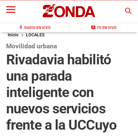
BUSCAR
mic
live_tv
RADIO EN VIVO
TV EN VIVO
Inicio
LOCALES
Movilidad urbana
Rivadavia habilitó
una parada
inteligente con
nuevos servicios
frente a la UCCuyo