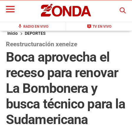
BUSCAR
mic
live_tv
RADIO EN VIVO
TV EN VIVO
Inicio
DEPORTES
Reestructuración xeneize
Boca aprovecha el
receso para renovar
La Bombonera y
busca técnico para la
Sudamericana