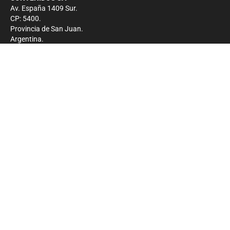
Av. España 1409 Sur.
CP: 5400.
Provincia de San Juan.
Argentina.
Contacto
Prensa
+54 264-4033682
Comercial
+54 264-4998755
-
Privacidad
Copyright 2026 - El Zonda - Todos los derechos
reservados.