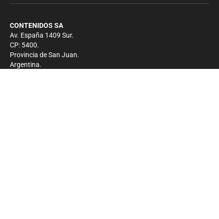
CONTENIDOS SA
Av. España 1409 Sur.
CP: 5400.
Provincia de San Juan.
Argentina.
Contacto
Prensa
+54 264-4033682
Comercial
+54 264-4998755
-
Privacidad
Copyright 2026 - El Zonda - Todos los derechos
reservados.