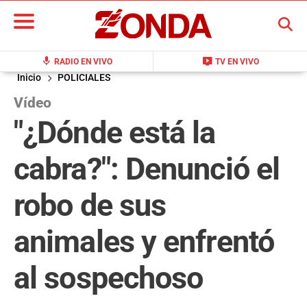
BUSCAR
mic
live_tv
RADIO EN VIVO
TV EN VIVO
Inicio
POLICIALES
Vídeo
"¿Dónde está la
cabra?": Denunció el
robo de sus
animales y enfrentó
al sospechoso