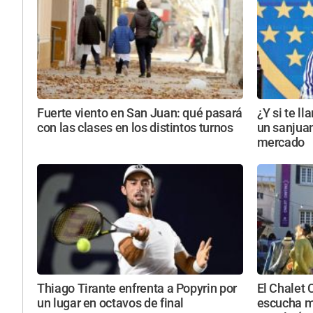
Fuerte viento en San Juan: qué pasará
¿Y si te l
con las clases en los distintos turnos
un sanjuan
mercado
Thiago Tirante enfrenta a Popyrin por
El Chalet 
un lugar en octavos de final
escucha m