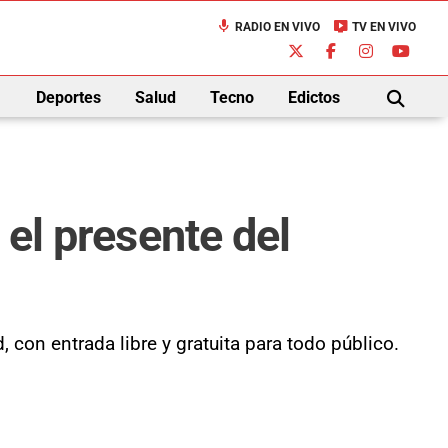
mic
live_tv
RADIO EN VIVO
TV EN VIVO
down
Deportes
Salud
Tecno
Edictos
BUSCAR
 el presente del
 con entrada libre y gratuita para todo público.