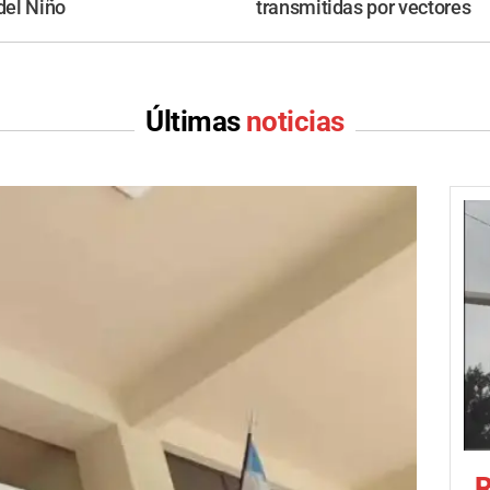
 del Niño
transmitidas por vectores
Últimas
noticias
R