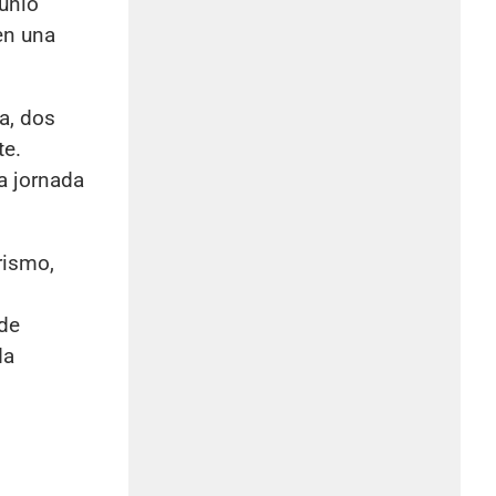
junio
en una
a, dos
te.
a jornada
rismo,
 de
da