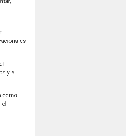
ntar,
r
cacionales
el
s y el
da como
 el