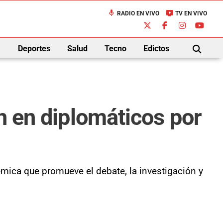
mic
live_tv
RADIO EN VIVO
TV EN VIVO
down
Deportes
Salud
Tecno
Edictos
BUSCAR
en en diplomáticos por
mica que promueve el debate, la investigación y