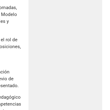
ornadas,
l Modelo
les y
el rol de
osiciones,
ación
evio de
esentado.
 pedagógico
ompetencias