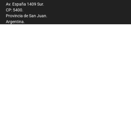
Av. España 1409 Sur.
CP: 5400.
Provincia de San Juan.
Argentina.
Contacto
Prensa
+54 264-4033682
Comercial
+54 264-4998755
-
Privacidad
Copyright 2026 - El Zonda - Todos los derechos
reservados.