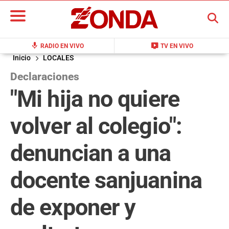
BUSCAR
mic
live_tv
RADIO EN VIVO
TV EN VIVO
Inicio
LOCALES
Declaraciones
"Mi hija no quiere
volver al colegio":
denuncian a una
docente sanjuanina
de exponer y