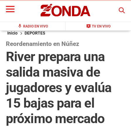
BUSCAR
mic
live_tv
RADIO EN VIVO
TV EN VIVO
Inicio
DEPORTES
Reordenamiento en Núñez
River prepara una
salida masiva de
jugadores y evalúa
15 bajas para el
próximo mercado