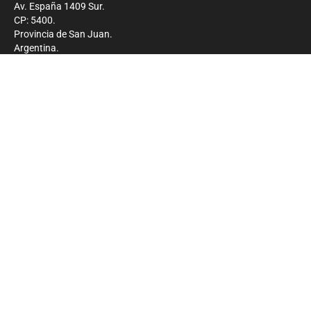
Av. España 1409 Sur.
CP: 5400.
Provincia de San Juan.
Argentina.
Contacto
Prensa
+54 264-4033682
Comercial
+54 264-4998755
-
Privacidad
Copyright 2026 - El Zonda - Todos los derechos
reservados.