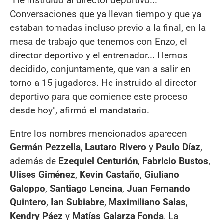
"He instruido al director deportivo...
Conversaciones que ya llevan tiempo y que ya
estaban tomadas incluso previo a la final, en la
mesa de trabajo que tenemos con Enzo, el
director deportivo y el entrenador... Hemos
decidido, conjuntamente, que van a salir en
torno a 15 jugadores. He instruido al director
deportivo para que comience este proceso
desde hoy", afirmó el mandatario.
Entre los nombres mencionados aparecen
Germán Pezzella
,
Lautaro Rivero
y
Paulo Díaz
,
además de
Ezequiel Centurión
,
Fabricio Bustos
,
Ulises Giménez
,
Kevin Castaño
,
Giuliano
Galoppo
,
Santiago Lencina
,
Juan Fernando
Quintero
,
Ian Subiabre
,
Maximiliano Salas
,
Kendry Páez
y
Matías Galarza Fonda
. La