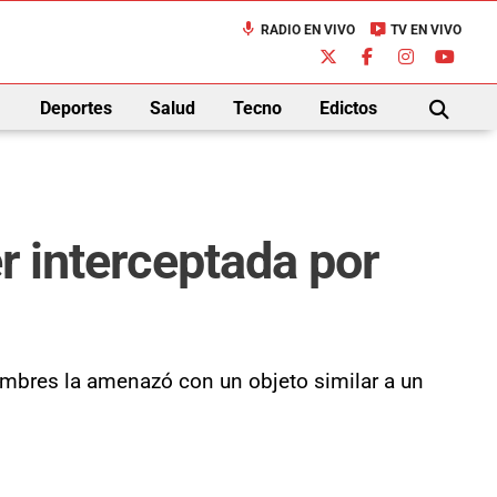
mic
live_tv
RADIO EN VIVO
TV EN VIVO
down
Deportes
Salud
Tecno
Edictos
BUSCAR
r interceptada por
hombres la amenazó con un objeto similar a un