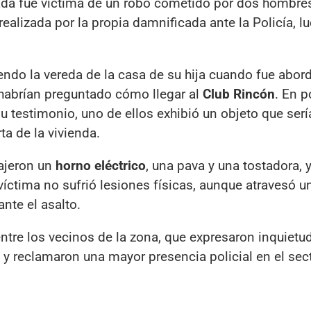
lada fue víctima de un robo cometido por dos hombre
alizada por la propia damnificada ante la Policía, l
endo la vereda de la casa de su hija cuando fue abor
 habrían preguntado cómo llegar al
Club Rincón
. En 
 testimonio, uno de ellos exhibió un objeto que serí
ta de la vivienda.
rajeron un
horno eléctrico
, una pava y una tostadora, 
íctima no sufrió lesiones físicas, aunque atravesó u
nte el asalto.
ntre los vecinos de la zona, que expresaron inquietud
 y reclamaron una mayor presencia policial en el sect