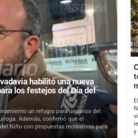
C
t
ivadavia habilitó una nueva
m
para los festejos del Día del
E
N
onamiento un refugio para usuarios del
v
Quiroga. Además, confirmó que el
l
 del Niño con propuestas recreativas para
y