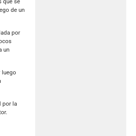
s que se
uego de un
dada por
pocos
a un
y luego
n
 por la
or.