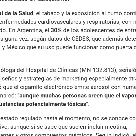
l de la Salud
, el tabaco y la exposición al humo con
, enfermedades cardiovasculares y respiratorias, con
o. En Argentina, el
30%
de los adolescentes de ent
alguna vez, según datos de CEDES, que además dete
a y México que su uso puede funcionar como puerta 
loga del Hospital de Clínicas (MN 132.813), señaló
iseños y estrategias de marketing especialmente atr
ió que el cigarrillo electrónico emite aerosol con num
emarcó:
"aunque muchas personas creen que el vapor
sustancias potencialmente tóxicas"
.
er estado regulado hasta el momento, no se conoce c
vo, aunque sí se sabe que suelen incluir nicotina,
rizantes y otros compuestos químicos. Según indicó, a