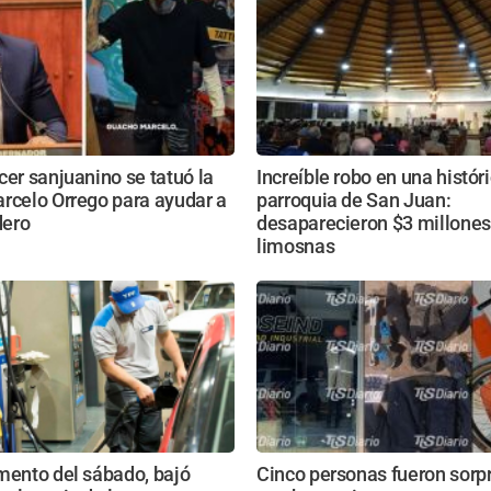
cer sanjuanino se tatuó la
Increíble robo en una histór
rcelo Orrego para ayudar a
parroquia de San Juan:
dero
desaparecieron $3 millones
limosnas
mento del sábado, bajó
Cinco personas fueron sorp