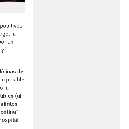
positivos
rgo, la
por un
 y
línicas de
su posible
ó la
ibles (al
stintos
icotina"
,
Hospital