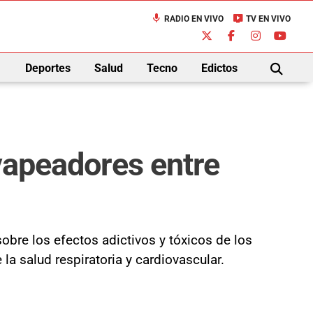
mic
live_tv
RADIO EN VIVO
TV EN VIVO
down
Deportes
Salud
Tecno
Edictos
BUSCAR
 vapeadores entre
obre los efectos adictivos y tóxicos de los
a salud respiratoria y cardiovascular.