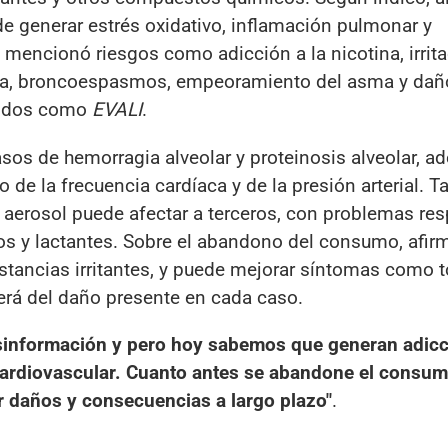
de generar estrés oxidativo, inflamación pulmonar y
 mencionó riesgos como adicción a la nicotina, irrit
isnea, broncoespasmos, empeoramiento del asma y da
cidos como
EVALI
.
sos de hemorragia alveolar y proteinosis alveolar, 
de la frecuencia cardíaca y de la presión arterial. 
l aerosol puede afectar a terceros, con problemas res
os y lactantes. Sobre el abandono del consumo, afir
stancias irritantes, y puede mejorar síntomas como t
erá del daño presente en cada caso.
sinformación y pero hoy sabemos que generan adicc
 cardiovascular. Cuanto antes se abandone el consum
r daños y consecuencias a largo plazo"
.