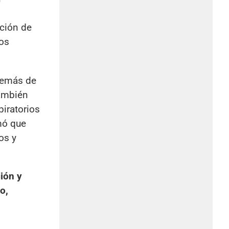
ación de
ños
además de
También
piratorios
mó que
os y
ión y
o,