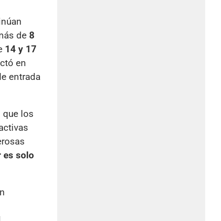
tinúan
 más de
8
re
14 y 17
ctó en
de entrada
 que los
activas
erosas
 es solo
on
l