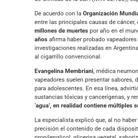
De acuerdo con la
Organización Mundia
entre las principales causas de cáncer
millones de muertes
por año en el mund
años
afirma haber probado vapeadores 
investigaciones realizadas en Argentin
al cigarrillo convencional.
Evangelina Membriani
, médica neumonó
vapeadores suelen presentar sabores, d
para adolescentes. En esa línea, advirt
sustancias tóxicas y cancerígenas, y r
‘agua’, en realidad contiene múltiples 
La especialista explicó que, al no hab
precisión el contenido de cada dispositi
propilenglicol, glicerina vegetal, sabo