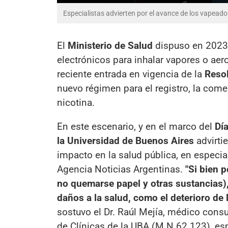
Especialistas advierten por el avance de los vapead
El
Ministerio de Salud
dispuso en 2023 
electrónicos para inhalar vapores o aer
reciente entrada en vigencia de la
Reso
nuevo régimen para el registro, la comer
nicotina.
En este escenario, y en el marco del
Dí
la Universidad de Buenos Aires
advirti
impacto en la salud pública, en especia
Agencia Noticias Argentinas.
"Si bien 
no quemarse papel y otras sustancias)
daños a la salud, como el deterioro de 
sostuvo el Dr. Raúl Mejía, médico cons
de Clínicas de la UBA (M.N 62.123), es