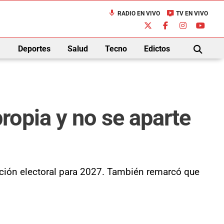
mic
live_tv
RADIO EN VIVO
TV EN VIVO
down
Deportes
Salud
Tecno
Edictos
BUSCAR
opia y no se aparte
nición electoral para 2027. También remarcó que