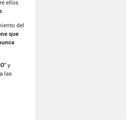
re ellos
e
.
iento del
ene que
 nunca
RO"
y
a las