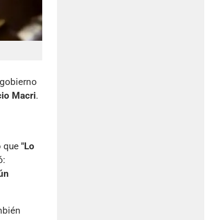
 gobierno
io Macri
.
o que
"Lo
ó:
ún
mbién