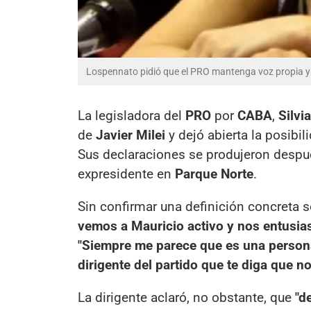
Lospennato pidió que el PRO mantenga voz propia y 
La legisladora del
PRO
por
CABA
,
Silvi
de
Javier Milei
y dejó abierta la posibi
Sus declaraciones se produjeron despué
expresidente en
Parque Norte
.
Sin confirmar una definición concreta s
vemos a Mauricio activo y nos entusi
"Siempre me parece que es una person
dirigente del partido que te diga que n
La dirigente aclaró, no obstante, que
"d