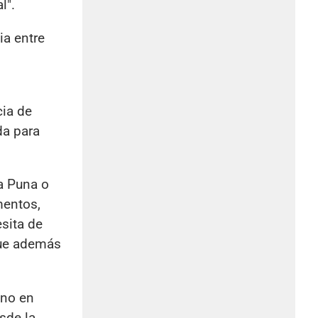
l".
ia entre
cia de
da para
la Puna o
mentos,
sita de
que además
uno en
sde la