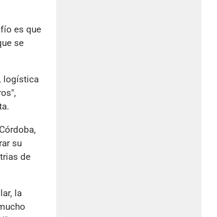
afío es que
que se
 logística
os",
ta.
oCórdoba,
ar su
trias de
ar, la
e mucho