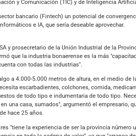
ción y Comunicación (TIC) y de Inteligencia Artificia
sector bancario (Fintech) un potencial de convergenc
informáticos e IA, que sería deseable aprovechar.
H SA y prosecretario de la Unión Industrial de la Provin
firmó que la industria bonaerense es la más "capacita
cuenta con todas las industrias".
algo a 4.000-5.000 metros de altura, en el medio de 
necesita escarbadientes, colchones, comida, medica
estos de todo tipo e indumentaria de todo tipo. Nece
 y en una casa, sumados", argumentó el empresario, 
sde hace 25 años.
es "tiene la experiencia de ser la provincia número 
sencia en toda la cadena de valor", ya que "arranca de