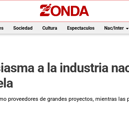
arrow_drop_
es
Sociedad
Cultura
Espectaculos
Nac/Inter
asma a la industria nac
ela
o proveedores de grandes proyectos, mientras las py