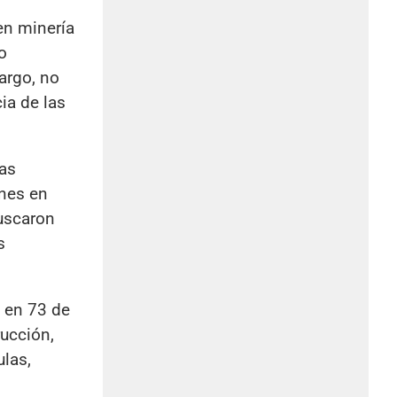
en minería
o
argo, no
ia de las
sas
ones en
buscaron
s
l en 73 de
ucción,
ulas,