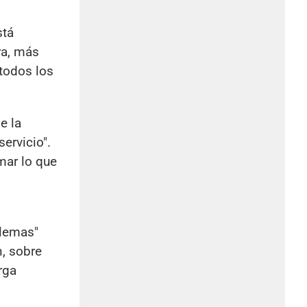
stá
ra, más
 todos los
e la
servicio".
mar lo que
blemas"
n, sobre
rga