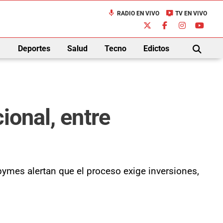
mic
live_tv
RADIO EN VIVO
TV EN VIVO
down
Deportes
Salud
Tecno
Edictos
BUSCAR
ional, entre
mes alertan que el proceso exige inversiones,