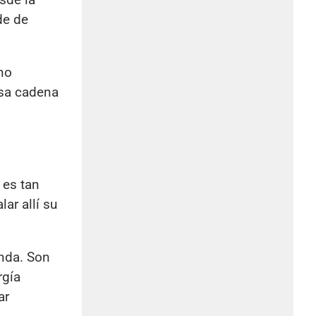
de de
no
esa cadena
 es tan
ar allí su
anda. Son
rgía
ar