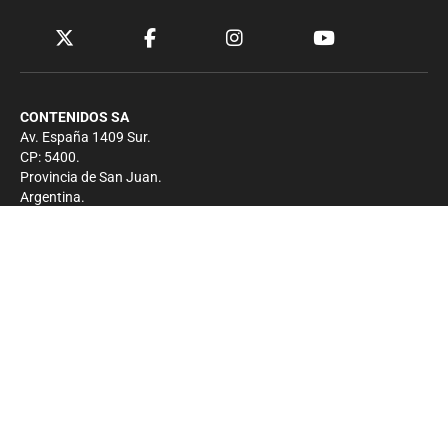
CONTENIDOS SA
Av. España 1409 Sur.
CP: 5400.
Provincia de San Juan.
Argentina.
Contacto
Prensa
+54 264-4033682
Comercial
+54 264-4998755
-
Privacidad
Copyright 2026 - El Zonda - Todos los derechos