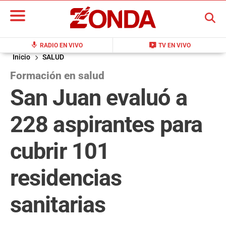
BUSCAR
mic
live_tv
RADIO EN VIVO
TV EN VIVO
Inicio
SALUD
Formación en salud
San Juan evaluó a
228 aspirantes para
cubrir 101
residencias
sanitarias