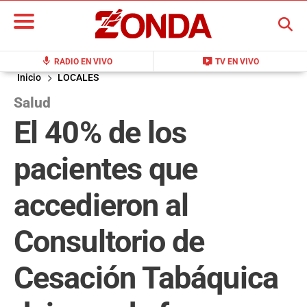
BUSCAR
mic
live_tv
RADIO EN VIVO
TV EN VIVO
Inicio
LOCALES
Salud
El 40% de los
pacientes que
accedieron al
Consultorio de
Cesación Tabáquica