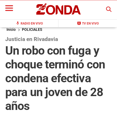
BUSCAR
mic
live_tv
RADIO EN VIVO
TV EN VIVO
Inicio
POLICIALES
Justicia en Rivadavia
Un robo con fuga y
choque terminó con
condena efectiva
para un joven de 28
años