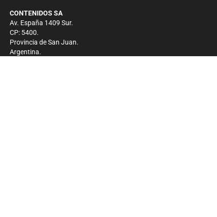
CONTENIDOS SA
Av. España 1409 Sur.
CP: 5400.
Provincia de San Juan.
Argentina.
Contacto
Prensa
+54 264-4033682
Comercial
+54 264-4998755
-
Privacidad
Copyright 2026 - El Zonda - Todos los derechos
reservados.