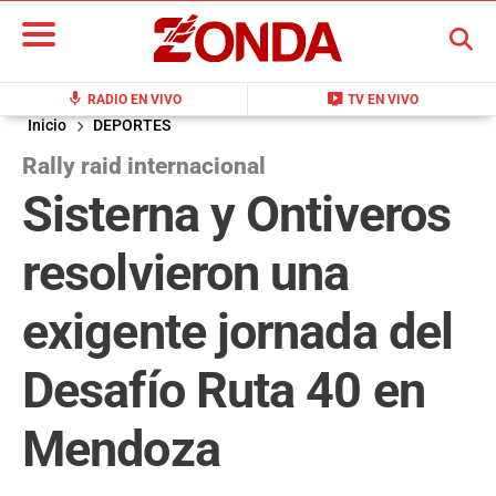
BUSCAR
mic
live_tv
RADIO EN VIVO
TV EN VIVO
Inicio
DEPORTES
Rally raid internacional
Sisterna y Ontiveros
resolvieron una
exigente jornada del
Desafío Ruta 40 en
Mendoza