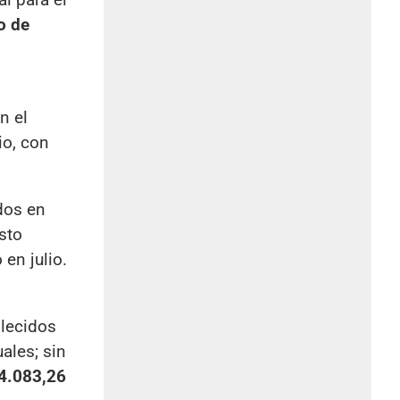
io de
n el
io, con
os en
sto
en julio.
blecidos
les; sin
4.083,26