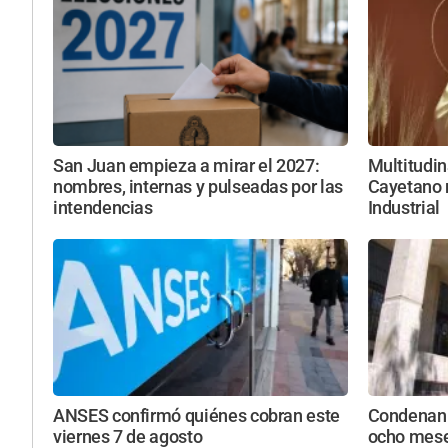
San Juan empieza a mirar el 2027:
Multitudin
nombres, internas y pulseadas por las
Cayetano r
intendencias
Industrial
ANSES confirmó quiénes cobran este
Condenan 
viernes 7 de agosto
ocho mese