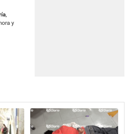
ría
,
hora y