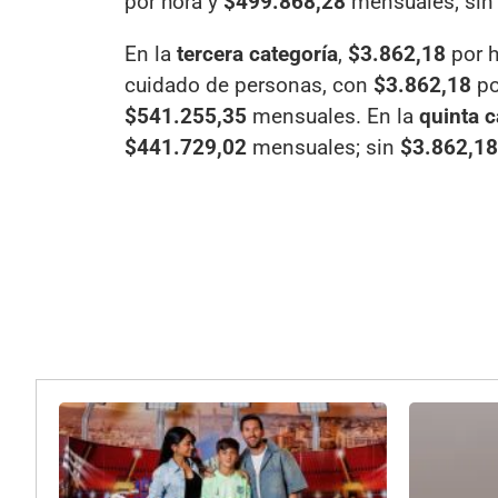
por hora y
$499.868,28
mensuales; si
En la
tercera categoría
,
$3.862,18
por h
cuidado de personas, con
$3.862,18
po
$541.255,35
mensuales. En la
quinta c
$441.729,02
mensuales; sin
$3.862,18