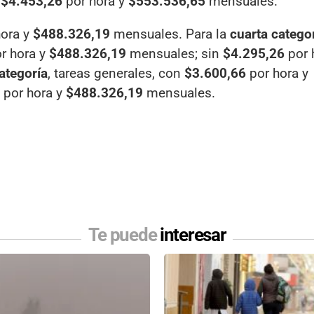
n
$4.453,26
por hora y
$553.536,65
mensuales.
ora y
$488.326,19
mensuales. Para la
cuarta catego
r hora y
$488.326,19
mensuales; sin
$4.295,26
por 
ategoría
, tareas generales, con
$3.600,66
por hora y
por hora y
$488.326,19
mensuales.
Te puede
interesar