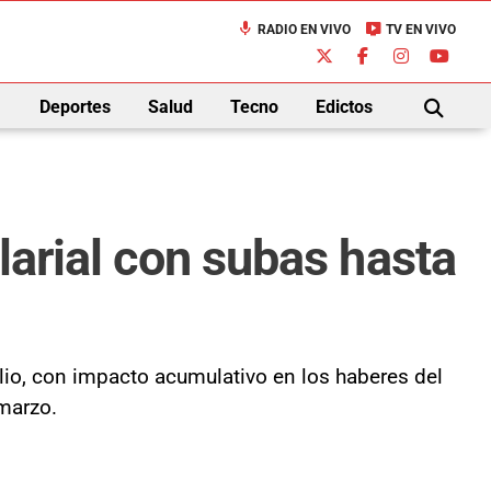
mic
live_tv
RADIO EN VIVO
TV EN VIVO
down
Deportes
Salud
Tecno
Edictos
BUSCAR
larial con subas hasta
lio, con impacto acumulativo en los haberes del
marzo.