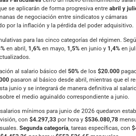
ue se aplicarán de forma progresiva entre
abril y jul
semanas de negociación entre sindicatos y cámaras
 por la inflación y la pérdida del poder adquisitivo.
lativas para las cinco categorías del régimen. Segú
8%
en abril,
1,6%
en mayo,
1,5%
en junio y
1,4%
en jul
ctualizados.
ción al salario básico del
50%
de los
$20.000
pagad
000
pasaron al básico desde abril, mientras que el re
 junio y se integrará de manera definitiva al salario 
 sobre el medio aguinaldo correspondiente a junio.
s salarios mínimos para junio de 2026 quedaron esta
rvisión, con
$4.297,33
por hora y
$536.080,78
mensua
uales.
Segunda categoría
, tareas específicas, con
$