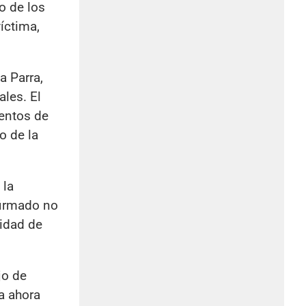
o de los
íctima,
a Parra,
ales. El
mentos de
o de la
 la
firmado no
idad de
jo de
a ahora