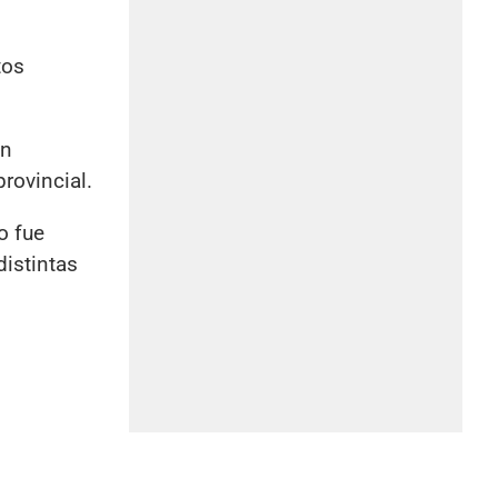
tos
ón
rovincial.
o fue
distintas