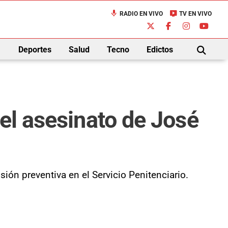
mic
live_tv
RADIO EN VIVO
TV EN VIVO
down
Deportes
Salud
Tecno
Edictos
BUSCAR
el asesinato de José
sión preventiva en el Servicio Penitenciario.