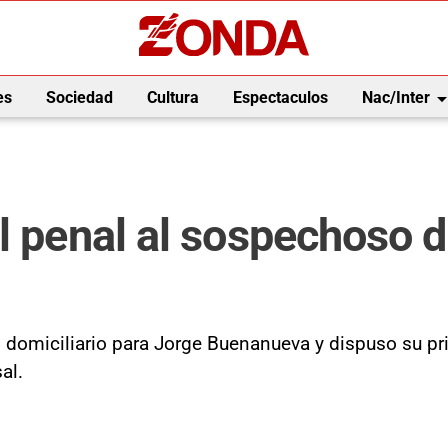
arrow_drop_
es
Sociedad
Cultura
Espectaculos
Nac/Inter
l penal al sospechoso d
to domiciliario para Jorge Buenanueva y dispuso su pri
al.