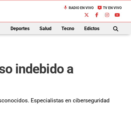
mic
live_tv
RADIO EN VIVO
TV EN VIVO
down
Deportes
Salud
Tecno
Edictos
BUSCAR
so indebido a
esconocidos. Especialistas en ciberseguridad