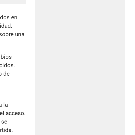
ados en
idad.
 sobre una
mbios
cidos.
o de
a la
el acceso.
 se
tida.