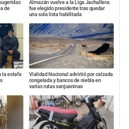
 sugeridas
Almazán vuelve a la Liga Jachallera:
da de
fue elegido presidente tras quedar
una sola lista habilitada
 la estafa
Vialidad Nacional advirtió por calzada
as
congelada y bancos de niebla en
varias rutas sanjuaninas