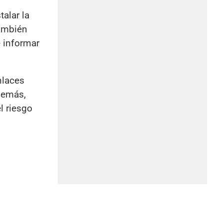
alar la
También
e informar
nlaces
demás,
l riesgo