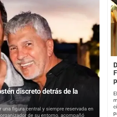
D
F
p
stén discreto detrás de la
E
m
c
 una figura central y siempre reservada en
p
 y organizador de su entorno, acompañó