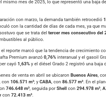
l mismo mes de 2025, lo que representó una baja d
paración con marzo, la demanda también retrocedió
1
inculó con la cantidad de días de cada mes, ya que m
 sostuvo que se trata del
tercer mes consecutivo del
mbustibles al público.
l reporte marcó que la tendencia de crecimiento co
nafta Premium avanzó
0,76%
interanual y el gasoil Gr
úper cayó
1,63%
y el diésel Grado 2 registró una baja
enes de venta en abril se ubicaron
Buenos Aires
, c
, con
106.571 m³
; y
CABA
, con
86.577 m³
. En el pla
con
746.648 m³
, seguida por
Shell
con
294.978 m³
,
A
y
con
72.413 m³
.