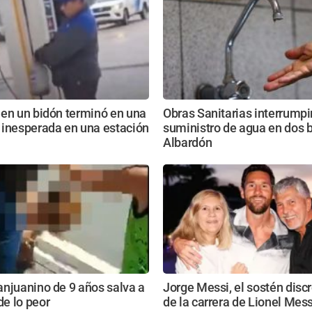
 en un bidón terminó en una
Obras Sanitarias interrumpi
 inesperada en una estación
suministro de agua en dos b
Albardón
njuanino de 9 años salva a
Jorge Messi, el sostén disc
e lo peor
de la carrera de Lionel Mess