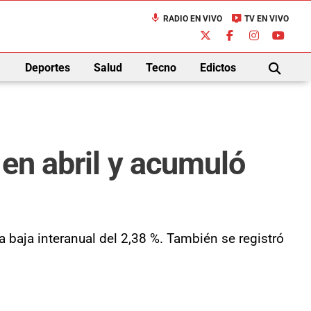
mic
live_tv
RADIO EN VIVO
TV EN VIVO
down
Deportes
Salud
Tecno
Edictos
BUSCAR
 en abril y acumuló
 baja interanual del 2,38 %. También se registró