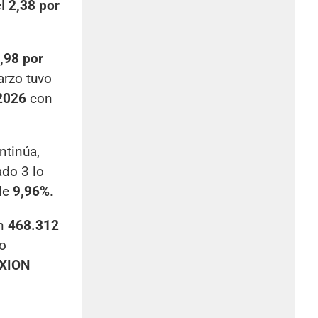
el
2,38 por
,98 por
arzo tuvo
 2026
con
ntinúa,
ado 3 lo
 de
9,96%
.
on
468.312
no
XION