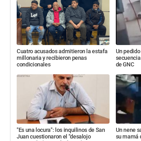
Cuatro acusados admitieron la estafa
Un pedido
millonaria y recibieron penas
secuencia
condicionales
de GNC
"Es una locura": los inquilinos de San
Un nene sa
Juan cuestionaron el "desalojo
su mamá d