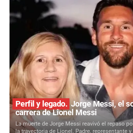
Perfil y legado.
Jorge Messi, el so
carrera de Lionel Messi
La muerte de Jorge Messi reavivó el repaso por
la trayectoria de Lionel. Padre, representante