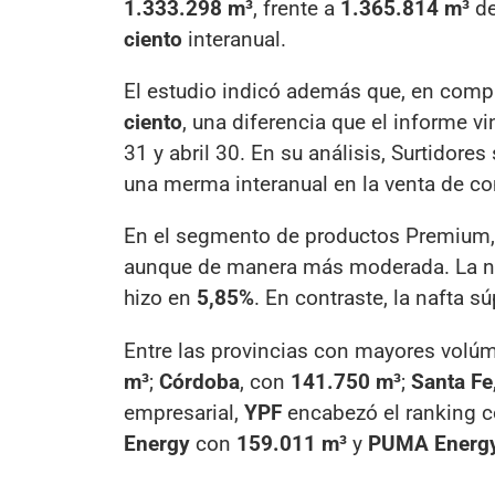
1.333.298 m³
, frente a
1.365.814 m³
de
ciento
interanual.
El estudio indicó además que, en com
ciento
, una diferencia que el informe v
31 y abril 30. En su análisis, Surtidores
una merma interanual en la venta de co
En el segmento de productos Premium, e
aunque de manera más moderada. La 
hizo en
5,85%
. En contraste, la nafta s
Entre las provincias con mayores volúm
m³
;
Córdoba
, con
141.750 m³
;
Santa Fe
empresarial,
YPF
encabezó el ranking 
Energy
con
159.011 m³
y
PUMA Energ