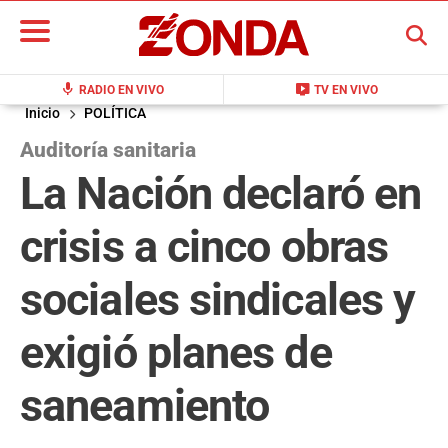
BUSCAR
mic
live_tv
RADIO EN VIVO
TV EN VIVO
Inicio
POLÍTICA
Auditoría sanitaria
La Nación declaró en
crisis a cinco obras
sociales sindicales y
exigió planes de
saneamiento